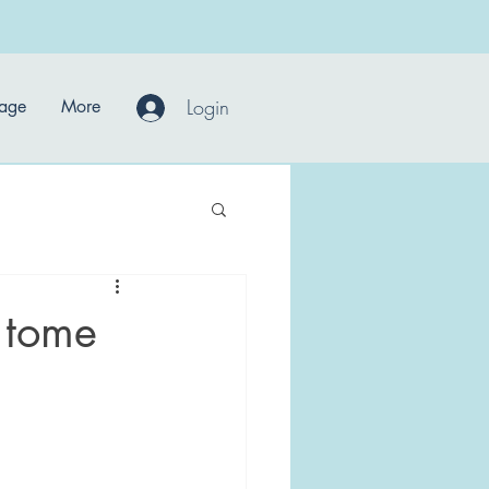
Login
Page
More
 tome