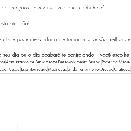
as bênçãos, talvez invisíveis que recebi hoje?
esta situação?
u hoje pode me ajudar a me tornar uma versão melhor d
o seu dia ou o dia acabará te controlando – você escolhe.
tos
Admistracao de Pensamentos
Desenvolvimento Pessoal
Poder da Mente
ado Pessoal
Espiritualidade
Meditacao
er do Pensamento
Oracao
Gratidao