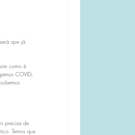
erá que já 
ssim como é 
pegamos COVID, 
soubemos 
tico. Temos que 