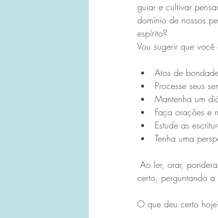
guiar e cultivar pens
domínio de nossos pe
espírito?
Vou sugerir que você
Atos de bondade
Processe seus sen
Mantenha um diá
Faça orações e 
Estude as escritu
Tenha uma perspe
 Ao ler, orar, ponderar e escrever em seu diário, direcione sua mente para o que está dando 
certo, perguntando a
O que deu certo hoje