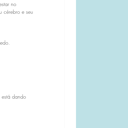
estar no 
u cérebro e seu 
medo.