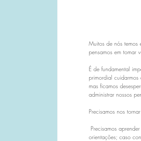
Muitos de nós temos 
pensamos em tomar va
É de fundamental im
primordial cuidarmos
mas ficamos desesper
administrar nossos p
Precisamos nos tornar
 Precisamos aprender a gerenciar nossos pensamentos e emoções. Nosso cérebro precisa de 
orientações; caso con