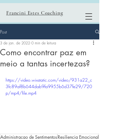
Francini Estes Coaching
Post
3 de jan. de 2022
0 min de leitura
Como encontrar paz em
meio a tantas incertezas?
https://video.wixstatic.com/video/931a22_c
3fc89af8b644dab9fa9955b6d37fe29/720
p/mp4/file.mp4
Administracao de Sentimentos
Resiliencia Emocional