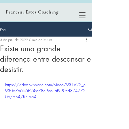
Francini Estes Coaching
Post
3 de jan. de 2022
0 min de leitura
Existe uma grande
diferença entre descansar e
desistir.
https://video.wixstatic.com/video/931a22_e
930d7a666b24fe78c9cc5af990cd374/72
0p/mp4/file.mp4