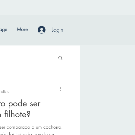
Login
Page
More
leitura
o pode ser
filhote?
 ser comparado a um cachorro.
não foi treinado para fazer