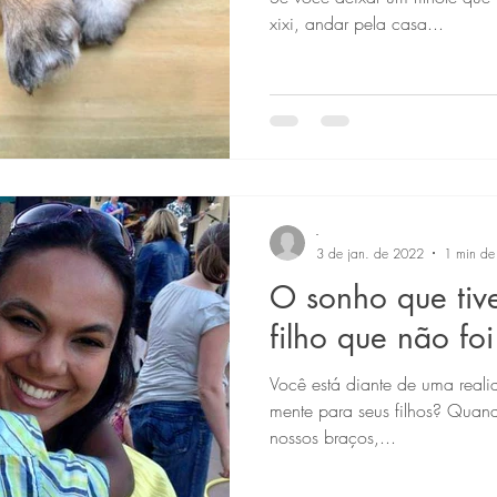
xixi, andar pela casa...
-
3 de jan. de 2022
1 min de 
O sonho que tiv
filho que não fo
Você está diante de uma reali
mente para seus filhos? Qua
nossos braços,...