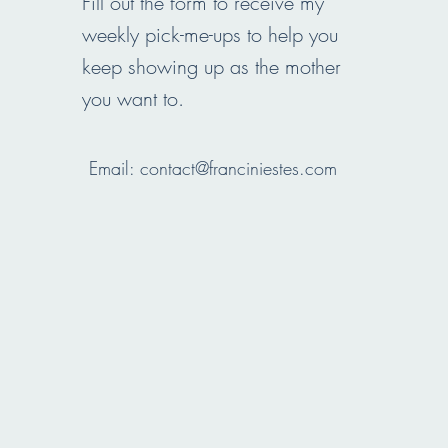
Fill out the form to receive my
weekly pick-me-ups to help you
keep showing up as the mother
you want to.
Email:
contact@franciniestes.com