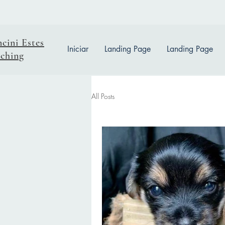
ncini Estes
Iniciar
Landing Page
Landing Page
ching
All Posts