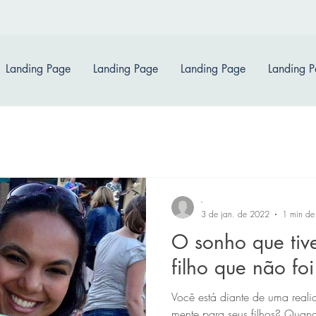
Landing Page
Landing Page
Landing Page
Landing 
-
3 de jan. de 2022
1 min de 
O sonho que tiv
filho que não fo
Você está diante de uma reali
mente para seus filhos? Qua