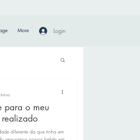
Login
Page
More
leitura
e para o meu
i realizado
dade diferente da que tinha em
ndo seguramos nossos bebês em