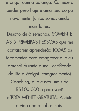
e brigar com a balança. Comece a
perder peso hoje e amar seu corpo
novamente. Juntas somos ainda
mais fortes.
Desafio de 6 semanas. SOMENTE
AS 5 PRIMEIRAS PESSOAS que me
contatarem aprenderão TODAS as
ferramentas para emagrecer que eu
aprendi durante o meu certificado
de Life e Weight (Emagrecimento)
Coaching, que custou mais de
R$100.000 e para você
é
TOTALMENTE GRATUITA. Assista
o video para saber mais