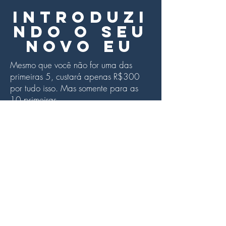
Introduzi
ndo o seu
novo eu
Mesmo que você não for uma das
primeiras 5, custará apenas R$300
por tudo isso. Mas somente para as
10 primeiras.
NÃO quero que nosso grupo fique
muito grande para ter certeza de que
todos recebam atenção
individualizada.
Geralmente eu cobro U$100 (dólares)
por sessão nos EUA, e para Brasileiros
que vivem no Brasil R$135. Você
receberá 6 sessões individuais, 3
sessões de grupo, e-book e acesso a
todas as aulas dinâmicas por vídeo.