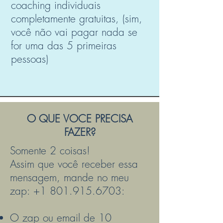
coaching individuais
completamente gratuitas, (sim,
você não vai pagar nada se
for uma das 5 primeiras
pessoas)
O QUE VOCE PRECISA
FAZER?
Somente 2 coisas!
Assim que você receber essa
mensagem, mande no meu
zap:
+1 801.915.6703
:
O zap ou email de 10