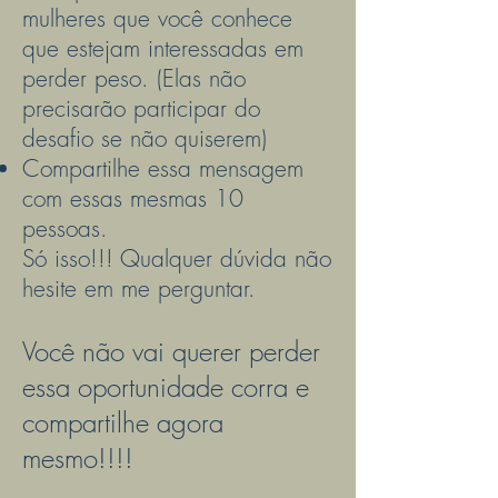
mulheres que você conhece
que estejam interessadas em
perder peso. (Elas não
precisarão participar do
desafio se não quiserem)
Compartilhe essa mensagem
com essas mesmas 10
pessoas.
Só isso!!! Qualquer dúvida não
hesite em me perguntar.
Você não vai querer perder
essa oportunidade corra e
compartilhe agora
mesmo!!!!