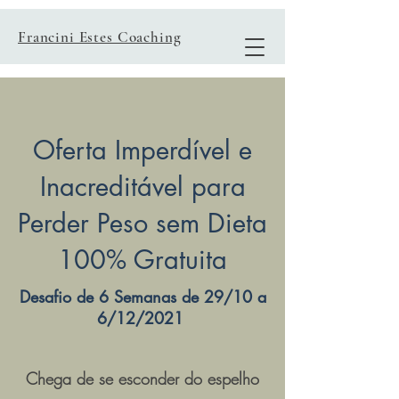
Francini Estes Coaching
Oferta Imperdível e
Inacreditável para
Perder Peso sem Dieta
100% Gratuita
Desafio de 6 Semanas de 29/10 a
6/12/2021
Chega de se esconder do espelho